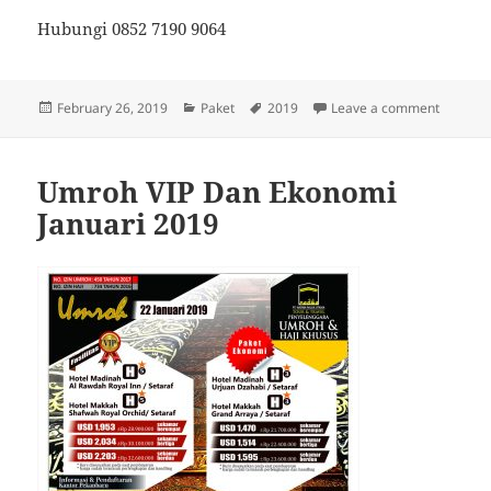
Hubungi 0852 7190 9064
Posted
Categories
Tags
on Umro
February 26, 2019
Paket
2019
Leave a comment
on
Umroh VIP Dan Ekonomi
Januari 2019